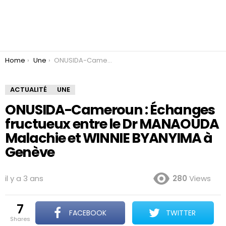
You are here:
Home
Une
ONUSIDA-Cameroun : Échanges fructueux entre le Dr MANAOUDA Malachie et WINNIE BYANYIMA à Genève
ACTUALITÉ
UNE
ONUSIDA-Cameroun : Échanges
fructueux entre le Dr MANAOUDA
Malachie et WINNIE BYANYIMA à
Genève
il y a 3 ans
280
Views
7
FACEBOOK
TWITTER
shares