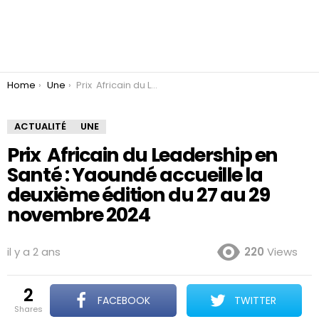
You are here:
Home
Une
Prix Africain du Leadership en Santé : Yaoundé accueille la deuxième édition du 27 au 29 novembre 2024
ACTUALITÉ
UNE
Prix Africain du Leadership en
Santé : Yaoundé accueille la
deuxième édition du 27 au 29
novembre 2024
il y a 2 ans
220
Views
2
FACEBOOK
TWITTER
shares