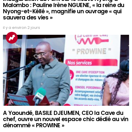
Malombo : Pauline Irène NGUENE, « la reine du
Nyong-et-Kéllé », magnifie un ouvrage « qui
sauvera des vies »
il y a environ 2 jours
A Yaoundé, BASILE DJEUMEN, CEO la Cave du
chef, ouvre un nouvel espace chic dédié au vin
dénommé « PROWINE »