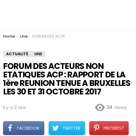
You are here:
Home
Une
FORUM DES ACTEURS NON ETATIQUES ACP : RAPPORT DE LA 1ère REUNION TENUE A BRUXELLES LES 30 ET 31 OCTOBRE 2017
ACTUALITÉ
UNE
FORUM DES ACTEURS NON
ETATIQUES ACP : RAPPORT DE LA
1ère REUNION TENUE A BRUXELLES
LES 30 ET 31 OCTOBRE 2017
il y a 3 ans
34
Views
FACEBOOK
TWITTER
PINTEREST