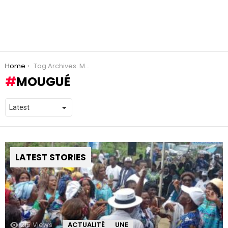
You are here:
Home
Tag Archives: Mougué
MOUGUÉ
LATEST STORIES
215
Views
ACTUALITÉ
UNE