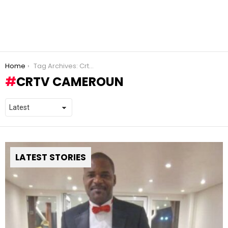
You are here:
Home
Tag Archives: Crtv Cameroun
CRTV CAMEROUN
LATEST STORIES