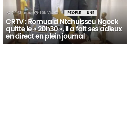
24
Shares
1.9k
Views
PEOPLE
UNE
CRTV : Romuald Ntchuisseu Ngock
quitte le « 20h30 », il a fait ses adieux
en direct en plein journal