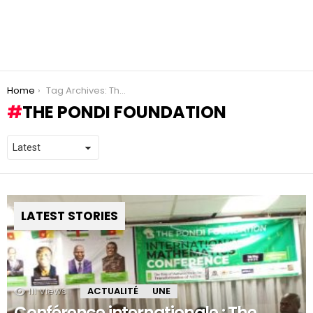
You are here:
Home
Tag Archives: The PONDI FOUNDATION
THE PONDI FOUNDATION
LATEST STORIES
111
Views
ACTUALITÉ
UNE
Conférence internationale : The