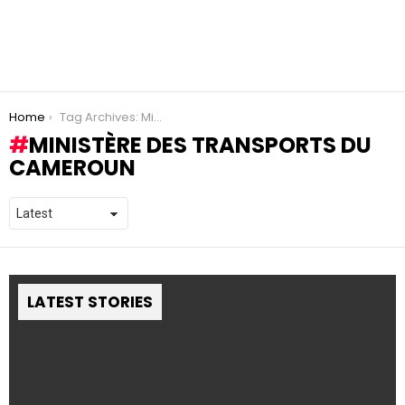
You are here:
Home
Tag Archives: Ministère des transports du Cameroun
MINISTÈRE DES TRANSPORTS DU
CAMEROUN
LATEST STORIES